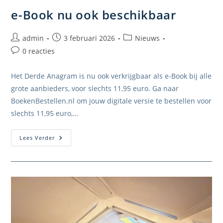
e-Book nu ook beschikbaar
Bericht
Bericht
Berichtcategorie:
admin
3 februari 2026
Nieuws
auteur:
gepubliceerd
Bericht
0 reacties
op:
reacties:
Het Derde Anagram is nu ook verkrijgbaar als e-Book bij alle
grote aanbieders, voor slechts 11,95 euro. Ga naar
BoekenBestellen.nl om jouw digitale versie te bestellen voor
slechts 11,95 euro,…
E-
Lees Verder
Book
Nu
Ook
Beschikbaar