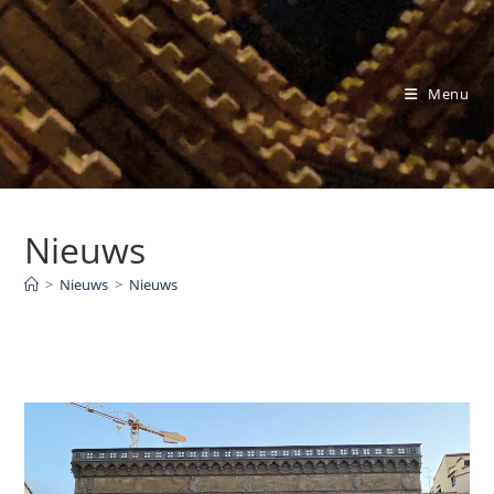
Ga
naar
inhoud
Menu
Nieuws
>
Nieuws
>
Nieuws