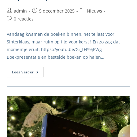
Bericht
Bericht
Berichtcategorie:
admin
5 december 2025
Nieuws
auteur:
gepubliceerd
Bericht
0 reacties
op:
reacties:
Vandaag kwamen de boeken binnen, net te laat voor
Sinterklaas, maar ruim op tijd voor kerst ! En zo zag dat
momentje eruit: https://youtu.be/Gi_LHY9jPWg
Boekpresentatie en bestelde boeken op halen…
Unpack
Lees Verder
Experience