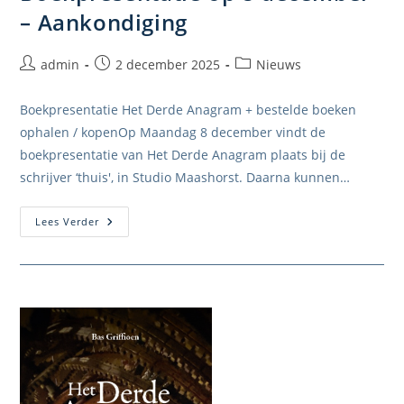
– Aankondiging
Bericht
Bericht
Berichtcategorie:
admin
2 december 2025
Nieuws
auteur:
gepubliceerd
op:
Boekpresentatie Het Derde Anagram + bestelde boeken
ophalen / kopenOp Maandag 8 december vindt de
boekpresentatie van Het Derde Anagram plaats bij de
schrijver ‘thuis', in Studio Maashorst. Daarna kunnen…
Boekpresentatie
Lees Verder
Op
8
December
–
Aankondiging