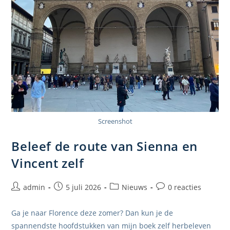
Screenshot
Beleef de route van Sienna en
Vincent zelf
Bericht
Bericht
Berichtcategorie:
Bericht
admin
5 juli 2026
Nieuws
0 reacties
auteur:
gepubliceerd
reacties:
op:
Ga je naar Florence deze zomer? Dan kun je de
spannendste hoofdstukken van mijn boek zelf herbeleven