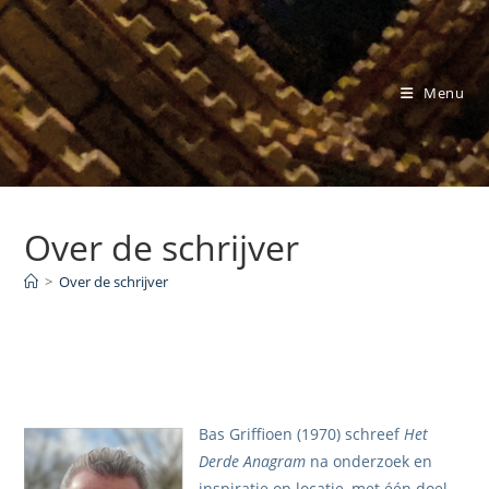
Ga
naar
inhoud
Menu
Over de schrijver
>
Over de schrijver
Bas Griffioen (1970) schreef
Het
Derde Anagram
na onderzoek en
inspiratie op locatie, met één doel